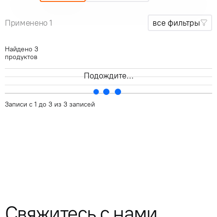
Применено 1
все фильтры
Найдено
3
продуктов
Подождите...
Артикул
кВ
Маркировка кабеля
Диаметр , мм
Записи с 1 до 3 из 3 записей
Свяжитесь с нами