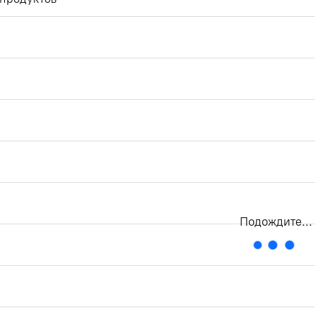
кВ
Маркировка кабеля
Диаметр , мм
Подождите...