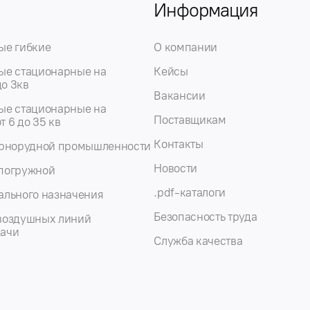
Информация
ые гибкие
О компании
ые стационарные на
Кейсы
о 3кв
Вакансии
ые стационарные на
Поставщикам
 6 до 35 кв
Контакты
орнорудной промышленности
Новости
епогружной
.pdf-каталоги
ального назначения
Безопасность труда
воздушных линий
дачи
Служба качества