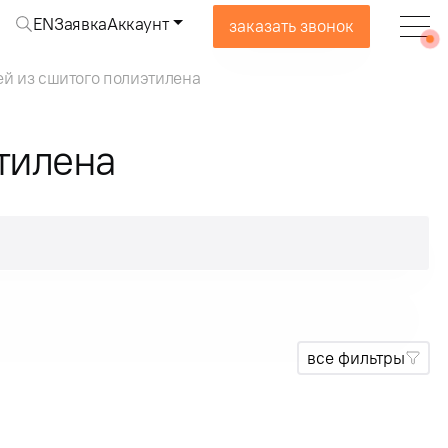
EN
Заявка
Аккаунт
заказать звонок
ей из сшитого полиэтилена
тилена
все фильтры