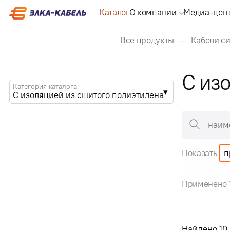
Каталог
О компании
Медиа-цен
Все продукты
Кабели с
С из
Категория каталога
С изоляцией из сшитого полиэтилена
Показать
п
Применено 
Найдено
10