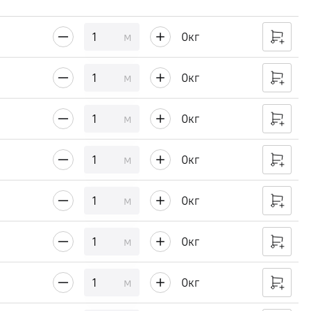
Расчетная масса кабеля, кг/км
м
0
кг
м
0
кг
м
0
кг
м
0
кг
м
0
кг
м
0
кг
м
0
кг