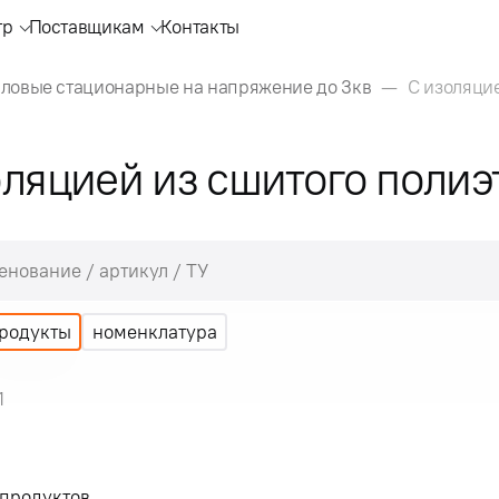
тр
Поставщикам
Контакты
иловые стационарные на напряжение до 3кв
С изоляци
оляцией из сшитого полиэ
родукты
номенклатура
1
продуктов