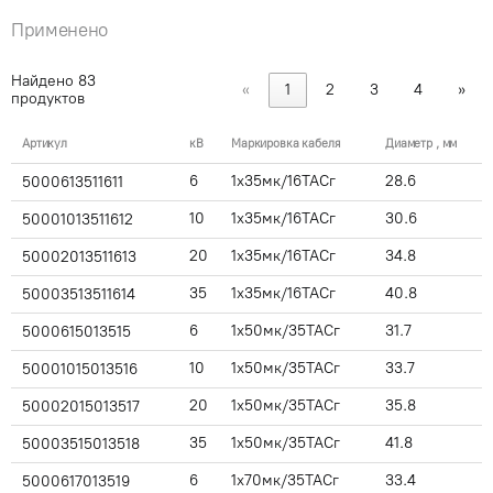
Применено
Найдено
83
«
1
2
3
4
»
продуктов
Артикул
кВ
Маркировка кабеля
Диаметр , мм
6
1x35мк/16ТАСг
28.6
5000613511611
10
1x35мк/16ТАСг
30.6
50001013511612
20
1x35мк/16ТАСг
34.8
50002013511613
35
1x35мк/16ТАСг
40.8
50003513511614
6
1x50мк/35ТАСг
31.7
5000615013515
10
1x50мк/35ТАСг
33.7
50001015013516
20
1x50мк/35ТАСг
35.8
50002015013517
35
1x50мк/35ТАСг
41.8
50003515013518
6
1x70мк/35ТАСг
33.4
5000617013519