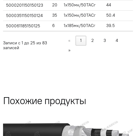
20
1x150мк/50ТАСг
44
5000201150150123
35
1x150мк/50ТАСг
50.4
5000351150150124
6
1x185мк/50ТАСг
39.5
500061185150125
«
1
2
3
4
Записи с 1 до 25 из 83
записей
»
Похожие продукты