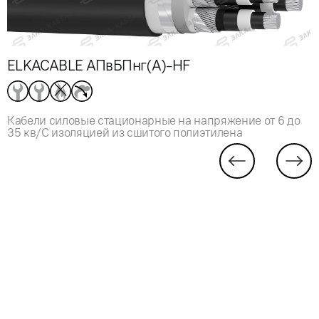
ELKACABLE АПвБПнг(А)-HF
Кабели силовые стационарные на напряжение от 6 до
35 кв/С изоляцией из сшитого полиэтилена