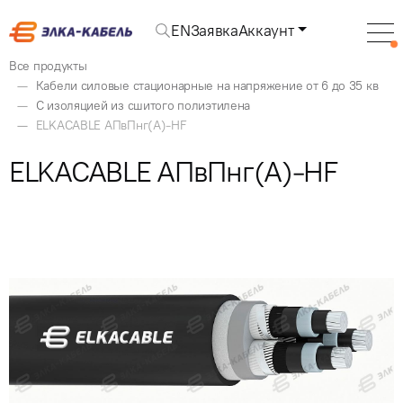
EN
Заявка
Аккаунт
Все продукты
Кабели силовые стационарные на напряжение от 6 до 35 кв
С изоляцией из сшитого полиэтилена
ELKACABLE АПвПнг(А)-HF
ELKACABLE АПвПнг(А)-HF