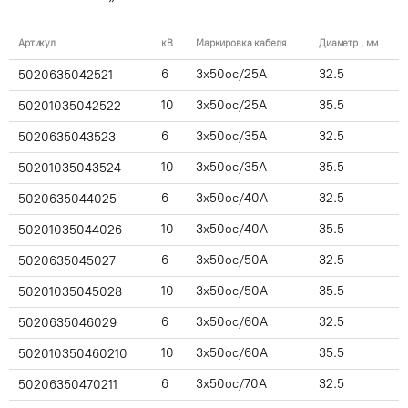
Артикул
кВ
Маркировка кабеля
Диаметр , мм
6
3x50ос/25А
32.5
5020635042521
10
3x50ос/25А
35.5
50201035042522
6
3x50ос/35А
32.5
5020635043523
10
3x50ос/35А
35.5
50201035043524
6
3x50ос/40А
32.5
5020635044025
10
3x50ос/40А
35.5
50201035044026
6
3x50ос/50А
32.5
5020635045027
10
3x50ос/50А
35.5
50201035045028
6
3x50ос/60А
32.5
5020635046029
10
3x50ос/60А
35.5
502010350460210
6
3x50ос/70А
32.5
50206350470211