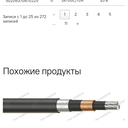
6
3x70ос/70А
35.4
50206370470225
«
1
2
3
4
5
Записи с 1 до 25 из 272
записей
…
11
»
Похожие продукты