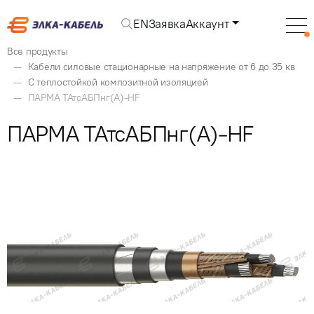
EN
Заявка
Аккаунт
Все продукты
Кабели силовые стационарные на напряжение от 6 до 35 кв
С теплостойкой композитной изоляцией
ПАРМА ТАтсАБПнг(А)-HF
ПАРМА ТАтсАБПнг(А)-HF