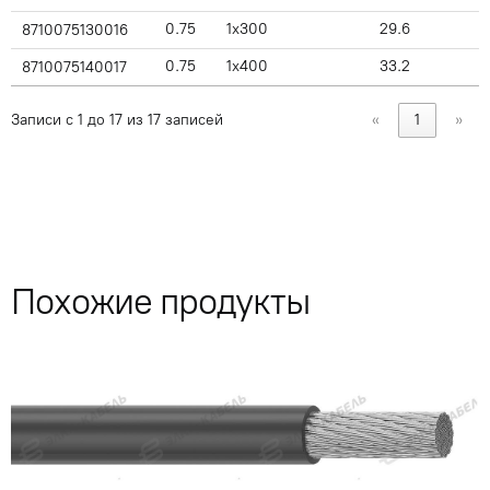
0.75
1x300
29.6
8710075130016
0.75
1x400
33.2
8710075140017
Записи с 1 до 17 из 17 записей
«
1
»
Похожие продукты