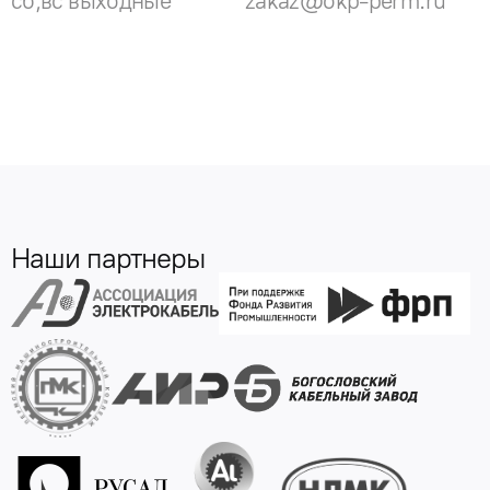
сб,вс выходные
zakaz@okp-perm.ru
Наши партнеры