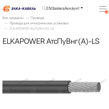
EN
Заявка
Аккаунт
Все продукты
Провода
Провода для электрических установок
ELKAPOWER АтсПуВнг(А)-LS
ELKAPOWER АтсПуВнг(А)-LS