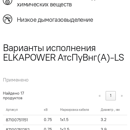
химических веществ
Низкое дымогазовыделение
Варианты исполнения
ELKAPOWER АтсПуВнг(А)-LS
Применено
Найдено
17
«
1
»
продуктов
Артикул
кВ
Маркировка кабеля
Диаметр , мм
0.75
1x1.5
3.2
87100751151
0.75
1x2.5
3.9
87100751252