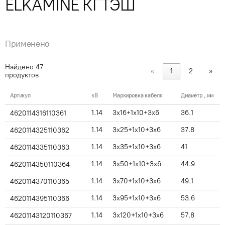
ELKAMINE КГТЭШ
Применено
Найдено
47
«
1
2
»
продуктов
Артикул
кВ
Маркировка кабеля
Диаметр , мм
1.14
3x16+1x10+3x6
36.1
4620114316110361
1.14
3x25+1x10+3x6
37.8
4620114325110362
1.14
3x35+1x10+3x6
41
4620114335110363
1.14
3x50+1x10+3x6
44.9
4620114350110364
1.14
3x70+1x10+3x6
49.1
4620114370110365
1.14
3x95+1x10+3x6
53.6
4620114395110366
1.14
3x120+1x10+3x6
57.8
46201143120110367