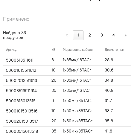
Применено
Найдено
83
«
1
2
3
4
»
продуктов
Артикул
кВ
Маркировка кабеля
Диаметр , мм
6
1x35мк/16ТАСг
28.6
5000613511611
10
1x35мк/16ТАСг
30.6
50001013511612
20
1x35мк/16ТАСг
34.8
50002013511613
35
1x35мк/16ТАСг
40.8
50003513511614
6
1x50мк/35ТАСг
31.7
5000615013515
10
1x50мк/35ТАСг
33.7
50001015013516
20
1x50мк/35ТАСг
35.8
50002015013517
35
1x50мк/35ТАСг
41.8
50003515013518