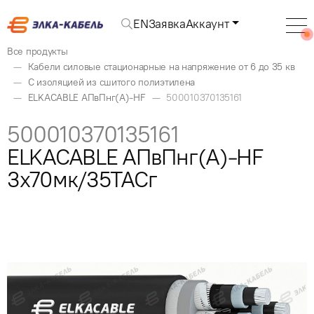
EN
Заявка
Аккаунт
Все продукты
Кабели силовые стационарные на напряжение от 6 до 35 кв
С изоляцией из сшитого полиэтилена
ELKACABLE АПвПнг(А)-HF
500010370135161
500010370135161
ELKACABLE АПвПнг(А)-HF
3x70мк/35ТАСг