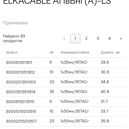
ELKACABLE АПвВнг(А)-LS
Применено
Найдено
83
«
1
2
3
4
»
продуктов
Артикул
кВ
Маркировка кабеля
Диаметр , мм
6
1x35мк/16ТАСг
28.6
3000613511611
10
1x35мк/16ТАСг
30.6
30001013511612
20
1x35мк/16ТАСг
34.8
30002013511613
35
1x35мк/16ТАСг
40.8
30003513511614
6
1x50мк/35ТАСг
31.7
3000615013515
10
1x50мк/35ТАСг
33.7
30001015013516
20
1x50мк/35ТАСг
35.8
30002015013517