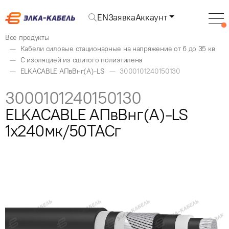
EN
Заявка
Аккаунт
Все продукты
Кабели силовые стационарные на напряжение от 6 до 35 кв
С изоляцией из сшитого полиэтилена
ELKACABLE АПвВнг(А)-LS
3000101240150130
3000101240150130
ELKACABLE АПвВнг(А)-LS
1x240мк/50ТАСг