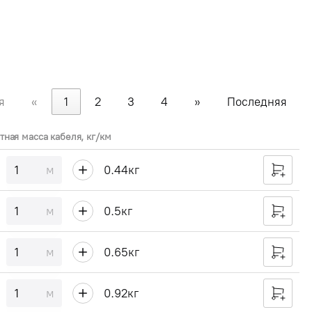
я
«
1
2
3
4
»
Последняя
тная масса кабеля, кг/км
м
0.44
кг
м
0.5
кг
м
0.65
кг
м
0.92
кг