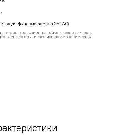
ла
няющая функции экрана 35ТАСг
ренг термо-коррозионностойкого алюминиевого
о наложена алюминиевая или алюмополимерная
рактеристики