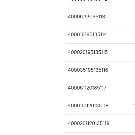
40006195135113
400010195135114
400020195135115
400035195135116
400061120135117
4000101120135118
4000201120135119