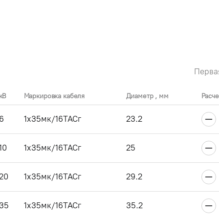
Перва
кВ
Маркировка кабеля
Диаметр , мм
Расче
6
1x35мк/16ТАСг
23.2
10
1x35мк/16ТАСг
25
20
1x35мк/16ТАСг
29.2
35
1x35мк/16ТАСг
35.2