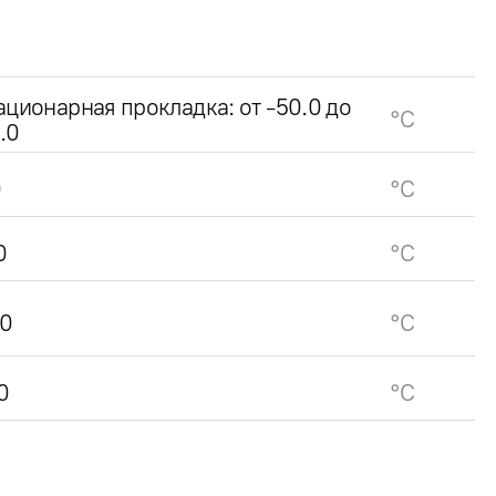
ационарная прокладка: от -50.0 до
°C
.0
0
°C
0
°C
0
°C
0
°C