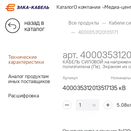
Каталог
О компании
Медиа-цен
назад в
Все продукты
Кабели си
каталог
4000353120135171
арт. 4000353120
Технические
характеристики
КАБЕЛЬ СИЛОВОЙ на напряжени
полиэтилена (Пв). Экраном из с
Аналог продуктам
Артикул
Номиналь
иных поставщиков
4000353120135171
35 кВ
Расшифровка
м
5.08
к
Основная жила и сечение 3x120