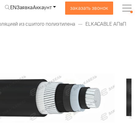
EN
Заявка
Аккаунт
заказать звонок
оляцией из сшитого полиэтилена
ELKACABLE АПвП