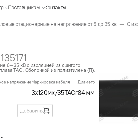
тр
Поставщикам
Контакты
ловые стационарные на напряжение от 6 до 35 кв
С из
135171
е 6–35 кВ с изоляцией из сшитого
плава ТАС. Оболочкой из полиэтилена (П).
ное напряжение
Маркировка кабеля
Диаметр
3x120мк/35ТАСг
84 мм
г
Добавить
мк