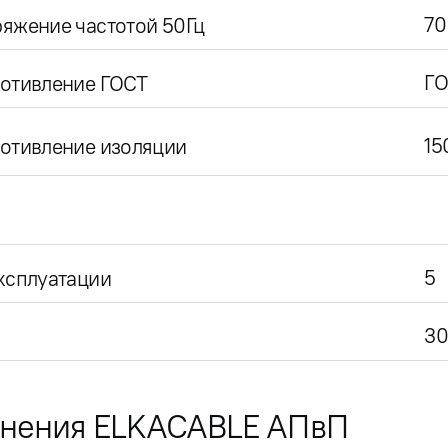
70
яжение частотой 50Гц
ГО
ротивление ГОСТ
15
отивление изоляции
5
ксплуатации
30
лнения ELKACABLE АПвП