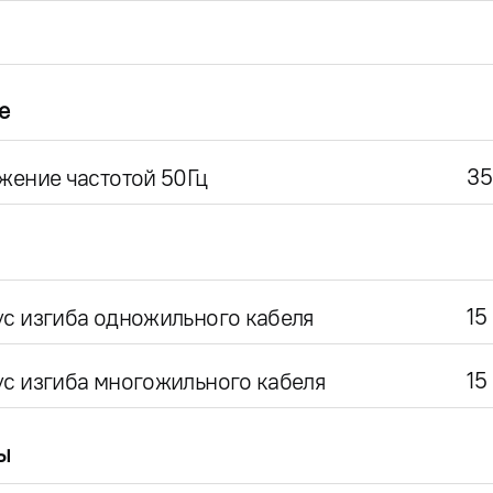
е
35
жение частотой 50Гц
15
с изгиба одножильного кабеля
15
с изгиба многожильного кабеля
ы