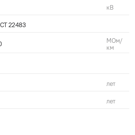
кВ
СТ 22483
МОм/
0
км
лет
лет