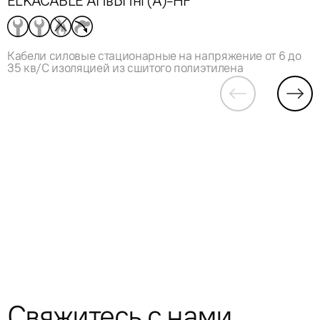
ELKACABLE АПвБПнг(А)-HF
Кабели силовые стационарные на напряжение от 6 до
35 кв/С изоляцией из сшитого полиэтилена
Свяжитесь с нами