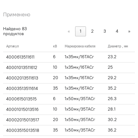
Применено
Найдено
83
«
1
2
3
4
»
продуктов
Артикул
кВ
Маркировка кабеля
Диаметр , мм
6
1x35мк/16ТАСг
23.2
4000613511611
10
1x35мк/16ТАСг
25
40001013511612
20
1x35мк/16ТАСг
29.2
40002013511613
35
1x35мк/16ТАСг
35.2
40003513511614
6
1x50мк/35ТАСг
26.3
4000615013515
10
1x50мк/35ТАСг
28.1
40001015013516
20
1x50мк/35ТАСг
30.2
40002015013517
35
1x50мк/35ТАСг
36.2
40003515013518