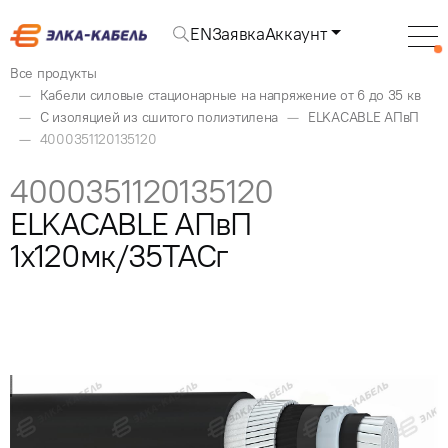
EN
Заявка
Аккаунт
Все продукты
Кабели силовые стационарные на напряжение от 6 до 35 кв
С изоляцией из сшитого полиэтилена
ELKACABLE АПвП
4000351120135120
4000351120135120
ELKACABLE АПвП
1x120мк/35ТАСг