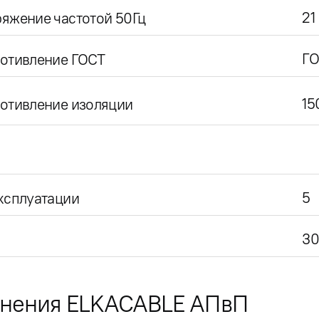
21
яжение частотой 50Гц
ГО
ротивление ГОСТ
15
отивление изоляции
5
ксплуатации
30
лнения ELKACABLE АПвП