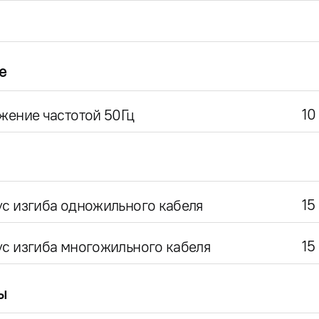
е
10
жение частотой 50Гц
15
с изгиба одножильного кабеля
15
с изгиба многожильного кабеля
ы