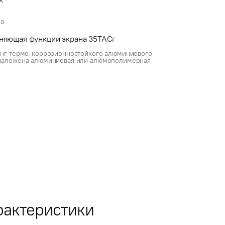
ла
няющая функции экрана 35ТАСг
ренг термо-коррозионностойкого алюминиевого
о наложена алюминиевая или алюмополимерная
рактеристики