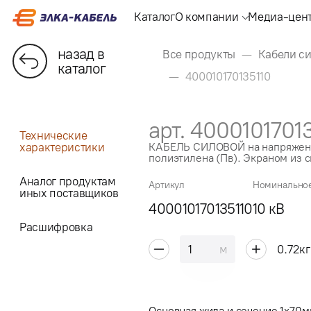
Каталог
О компании
Медиа-цен
назад в
Все продукты
Кабели си
каталог
400010170135110
арт. 4000101701
Технические
характеристики
КАБЕЛЬ СИЛОВОЙ на напряжени
полиэтилена (Пв). Экраном из с
Аналог продуктам
Артикул
Номинально
иных поставщиков
400010170135110
10 кВ
Расшифровка
м
0.72
кг
Основная жила и сечение 1x70м