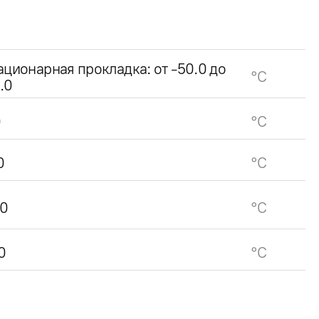
ационарная прокладка: от -50.0 до
°C
.0
0
°C
0
°C
0
°C
0
°C