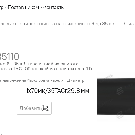
тр
Поставщикам
Контакты
ловые стационарные на напряжение от 6 до 35 кв
С из
35110
е 6–35 кВ с изоляцией из сшитого
плава ТАС. Оболочкой из полиэтилена (П).
е напряжение
Маркировка кабеля
Диаметр
1x70мк/35ТАСг
29.8 мм
Добавить
к