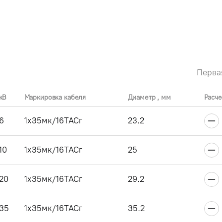
Перва
кВ
Маркировка кабеля
Диаметр , мм
Расче
6
1x35мк/16ТАСг
23.2
10
1x35мк/16ТАСг
25
20
1x35мк/16ТАСг
29.2
35
1x35мк/16ТАСг
35.2