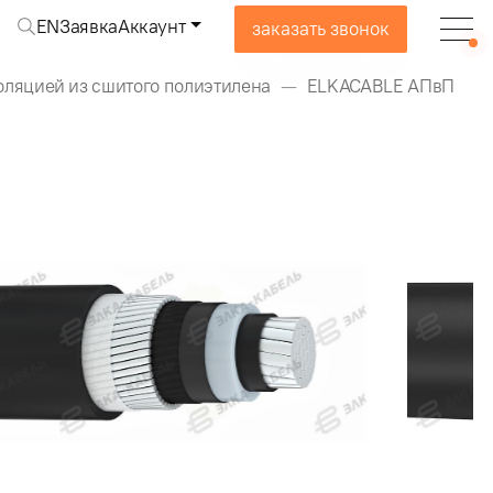
EN
Заявка
Аккаунт
заказать звонок
оляцией из сшитого полиэтилена
ELKACABLE АПвП