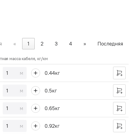
я
«
1
2
3
4
»
Последняя
тная масса кабеля, кг/км
м
0.44
кг
м
0.5
кг
м
0.65
кг
м
0.92
кг