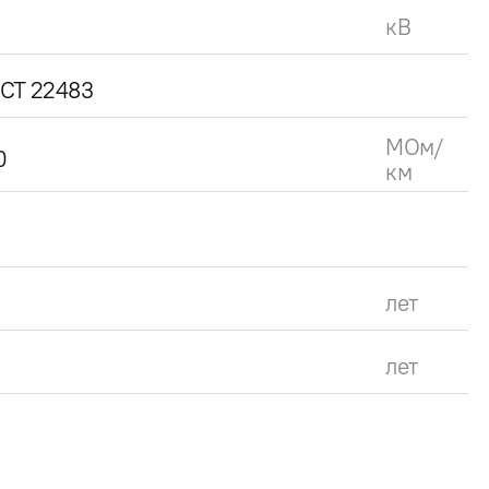
кВ
СТ 22483
МОм/
0
км
лет
лет