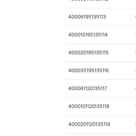
40006195135113
400010195135114
400020195135115
400035195135116
400061120135117
4000101120135118
4000201120135119