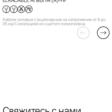
ELKACABLE АПвБПнг(А)-HF
Кабели силовые стационарные на напряжение от 6 до
35 кв/С изоляцией из сшитого полиэтилена
Свяжитесь с нами