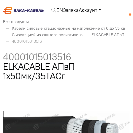
EN
Заявка
Аккаунт
Все продукты
Кабели силовые стационарные на напряжение от 6 до 35 кв
С изоляцией из сшитого полиэтилена
ELKACABLE АПвП
40001015013516
40001015013516
ELKACABLE АПвП
1x50мк/35ТАСг