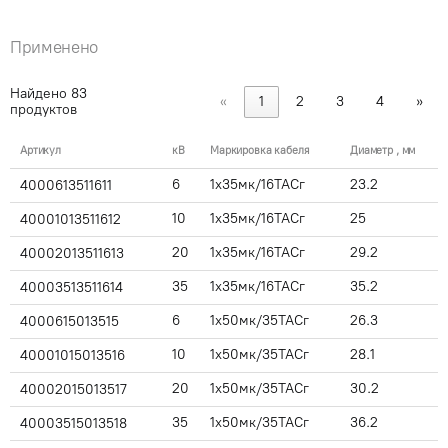
Применено
Найдено
83
«
1
2
3
4
»
продуктов
Артикул
кВ
Маркировка кабеля
Диаметр , мм
6
1x35мк/16ТАСг
23.2
4000613511611
10
1x35мк/16ТАСг
25
40001013511612
20
1x35мк/16ТАСг
29.2
40002013511613
35
1x35мк/16ТАСг
35.2
40003513511614
6
1x50мк/35ТАСг
26.3
4000615013515
10
1x50мк/35ТАСг
28.1
40001015013516
20
1x50мк/35ТАСг
30.2
40002015013517
35
1x50мк/35ТАСг
36.2
40003515013518