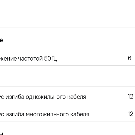
е
6
жение частотой 50Гц
12
с изгиба одножильного кабеля
12
с изгиба многожильного кабеля
ы