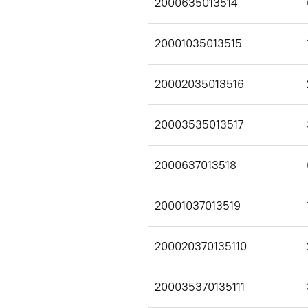
2000635013514
20001035013515
20002035013516
20003535013517
2000637013518
20001037013519
200020370135110
200035370135111