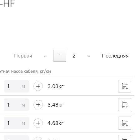
-HF
Первая
«
1
2
»
Последняя
етная масса кабеля, кг/км
м
3.03
кг
м
3.48
кг
м
4.68
кг