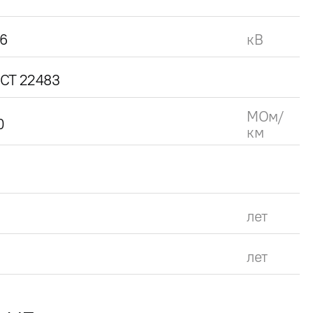
.6
кВ
СТ 22483
МОм/
0
км
лет
лет