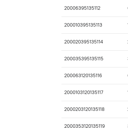
20006395135112
200010395135113
200020395135114
200035395135115
200063120135116
2000103120135117
2000203120135118
2000353120135119