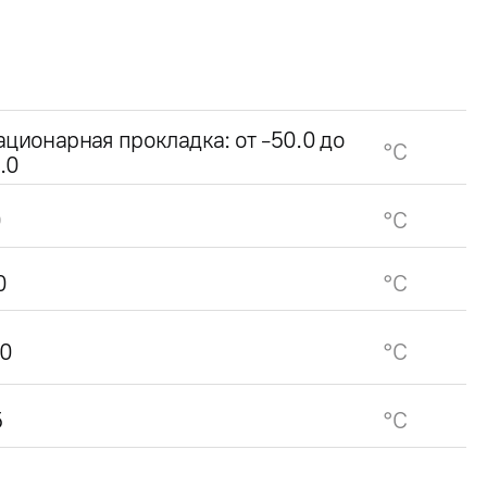
ационарная прокладка: от -50.0 до
°C
.0
0
°C
0
°C
0
°C
5
°C