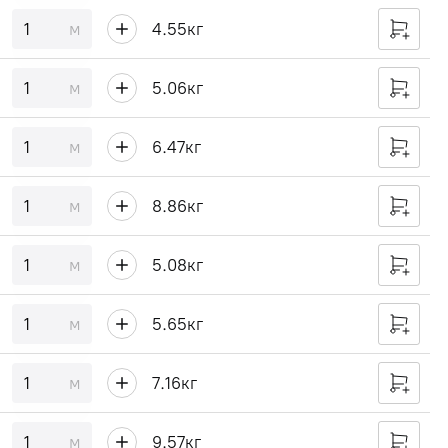
м
4.55
кг
м
5.06
кг
м
6.47
кг
м
8.86
кг
м
5.08
кг
м
5.65
кг
м
7.16
кг
м
9.57
кг