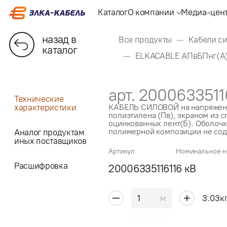
Каталог
О компании
Медиа-цен
назад в
Все продукты
Кабели си
каталог
ELKACABLE АПвБПнг(А
арт. 2000633511
Технические
характеристики
КАБЕЛЬ СИЛОВОЙ на напряжени
полиэтилена (Пв), экраном из с
оцинкованных лент(Б). Оболоч
полимерной композиции не сод
Аналог продуктам
иных поставщиков
Артикул
Номинальное н
Расшифровка
2000633511611
6 кВ
м
3.03
к