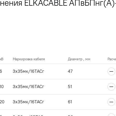
лнения ELKACABLE АПвБПнг(А)
кВ
Маркировка кабеля
Диаметр , мм
Расч
6
3x35мк/16ТАСг
47
10
3x35мк/16ТАСг
51
20
3x35мк/16ТАСг
61