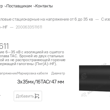
тр
Поставщикам
Контакты
ловые стационарные на напряжение от 6 до 35 кв
С из
)-HF
2000633511611
611
е 6–35 кВ с изоляцией из сшитого
плава ТАС. Броней из двух стальных
кой из не распространяющей горение
ержащей галогены (Пнг(А)-HF).
апряжение
Маркировка кабеля
Диаметр
3x35мк/16ТАСг
47 мм
г
Добавить