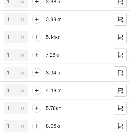
м
3.38
кг
м
3.88
кг
м
5.14
кг
м
7.28
кг
м
3.94
кг
м
4.48
кг
м
5.78
кг
м
8.06
кг