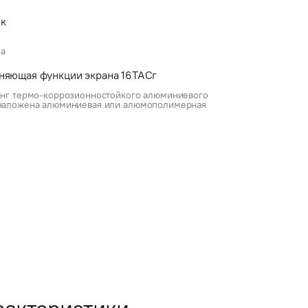
мк
ла
няющая функции экрана 16ТАСг
ренг термо-коррозионностойкого алюминиевого
о наложена алюминиевая или алюмополимерная