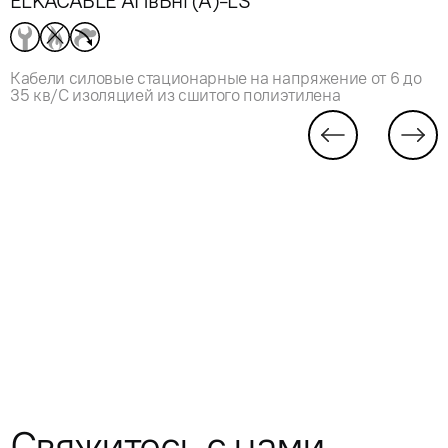
ELKACABLE АПвВнг(А)-LS
Кабели силовые стационарные на напряжение от 6 до
35 кв/С изоляцией из сшитого полиэтилена
Свяжитесь с нами