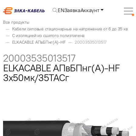
EN
Заявка
Аккаунт
Все продукты
Кабели силовые стационарные на напряжение от 6 до 35 кв
С изоляцией из сшитого полиэтилена
ELKACABLE АПвБПнг(А)-HF
20003535013517
20003535013517
ELKACABLE АПвБПнг(А)-HF
3x50мк/35ТАСг