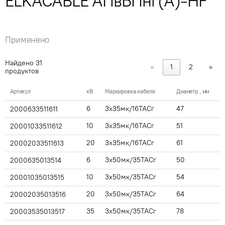
ELKACABLE АПвБПнг(А)-HF
Применено
Найдено
31
«
1
2
»
продуктов
Артикул
кВ
Маркировка кабеля
Диаметр , мм
6
3x35мк/16ТАСг
47
2000633511611
10
3x35мк/16ТАСг
51
20001033511612
20
3x35мк/16ТАСг
61
20002033511613
6
3x50мк/35ТАСг
50
2000635013514
10
3x50мк/35ТАСг
54
20001035013515
20
3x50мк/35ТАСг
64
20002035013516
35
3x50мк/35ТАСг
78
20003535013517