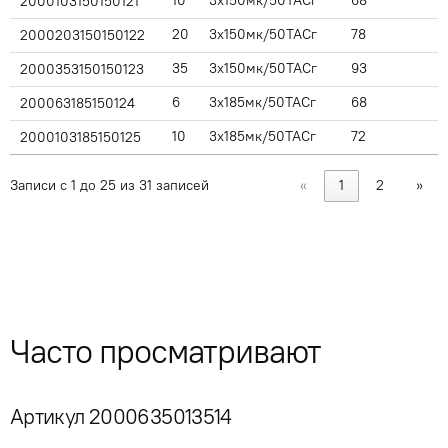
10
3x150мк/50ТАСг
68
2000103150150121
20
3x150мк/50ТАСг
78
2000203150150122
35
3x150мк/50ТАСг
93
2000353150150123
6
3x185мк/50ТАСг
68
200063185150124
10
3x185мк/50ТАСг
72
2000103185150125
Записи с 1 до 25 из 31 записей
«
1
2
»
Часто просматривают
Артикул 2000635013514