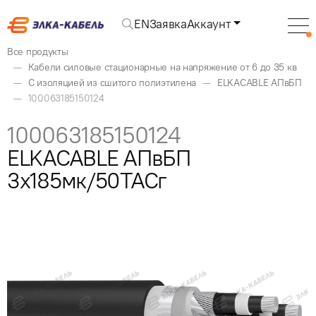
EN
Заявка
Аккаунт
Все продукты
Кабели силовые стационарные на напряжение от 6 до 35 кв
С изоляцией из сшитого полиэтилена
ELKACABLE АПвБП
100063185150124
100063185150124
ELKACABLE АПвБП
3x185мк/50ТАСг