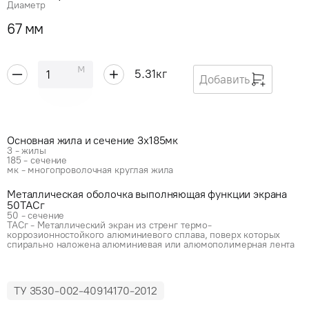
Диаметр
67 мм
м
5.31
кг
Добавить
Основная жила и сечение 3x185мк
3 - жилы
185 - сечение
мк - многопроволочная круглая жила
Металлическая оболочка выполняющая функции экрана
50ТАСг
50 - сечение
ТАСг - Металлический экран из стренг термо-
коррозионностойкого алюминиевого сплава, поверх которых
спирально наложена алюминиевая или алюмополимерная лента
ТУ 3530-002-40914170-2012