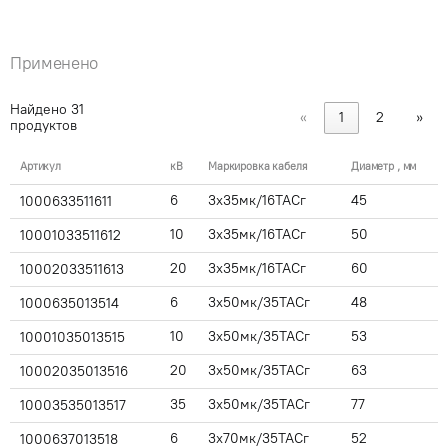
Применено
Найдено
31
«
1
2
»
продуктов
Артикул
кВ
Маркировка кабеля
Диаметр , мм
6
3x35мк/16ТАСг
45
1000633511611
10
3x35мк/16ТАСг
50
10001033511612
20
3x35мк/16ТАСг
60
10002033511613
6
3x50мк/35ТАСг
48
1000635013514
10
3x50мк/35ТАСг
53
10001035013515
20
3x50мк/35ТАСг
63
10002035013516
35
3x50мк/35ТАСг
77
10003535013517
6
3x70мк/35ТАСг
52
1000637013518