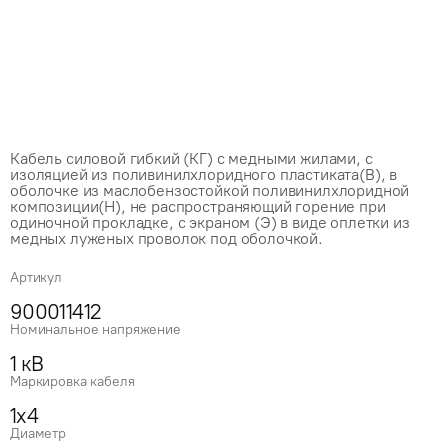
Кабель силовой гибкий (КГ) с медными жилами, с
изоляцией из поливинилхлоридного пластиката(В), в
оболочке из маслобензостойкой поливинилхлоридной
композиции(Н), не распространяющий горение при
одиночной прокладке, с экраном (Э) в виде оплетки из
медных луженых проволок под оболочкой.
Артикул
900011412
Номинальное напряжение
1 кВ
Маркировка кабеля
1x4
Диаметр