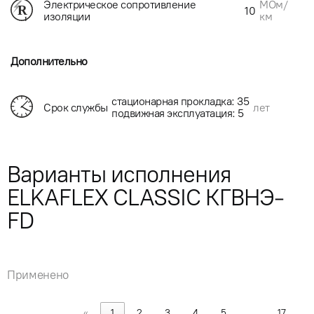
МОм/
Электрическое сопротивление
10
км
изоляции
Дополнительно
стационарная прокладка: 35
Срок службы
лет
подвижная эксплуатация: 5
Варианты исполнения
ELKAFLEX CLASSIC КГВНЭ-
FD
Применено
«
1
2
3
4
5
…
17