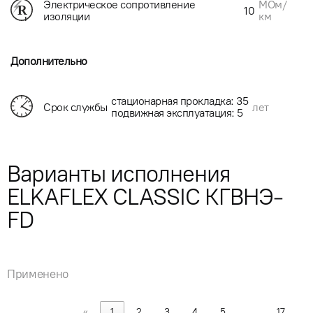
МОм/
Электрическое сопротивление
10
км
изоляции
Дополнительно
стационарная прокладка: 35
Срок службы
лет
подвижная эксплуатация: 5
Варианты исполнения
ELKAFLEX CLASSIC КГВНЭ-
FD
Применено
«
1
2
3
4
5
…
17