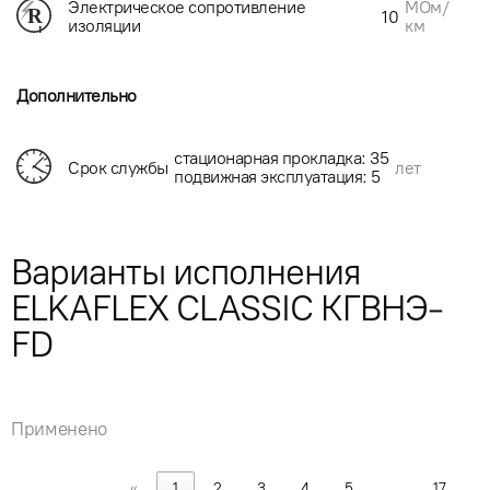
МОм/
Электрическое сопротивление
10
км
изоляции
Дополнительно
стационарная прокладка: 35
Срок службы
лет
подвижная эксплуатация: 5
Варианты исполнения
ELKAFLEX CLASSIC КГВНЭ-
FD
Применено
«
1
2
3
4
5
…
17