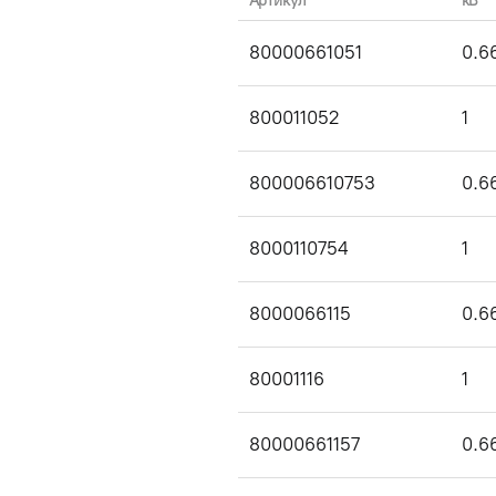
Артикул
кВ
80000661051
0.6
800011052
1
800006610753
0.6
8000110754
1
8000066115
0.6
80001116
1
80000661157
0.6