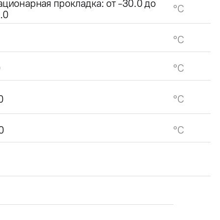
ационарная прокладка: от -30.0 до
°C
.0
°C
0
°C
0
°C
0
°C