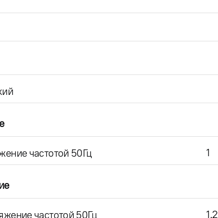
кий
е
1
жение частотой 50Гц
ие
1.2
яжение частотой 50Гц