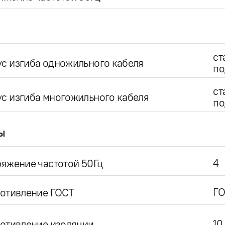
ст
с изгиба одножильного кабеля
по
ст
с изгиба многожильного кабеля
по
ы
4
яжение частотой 50Гц
ГО
ротивление ГОСТ
10
отивление изоляции