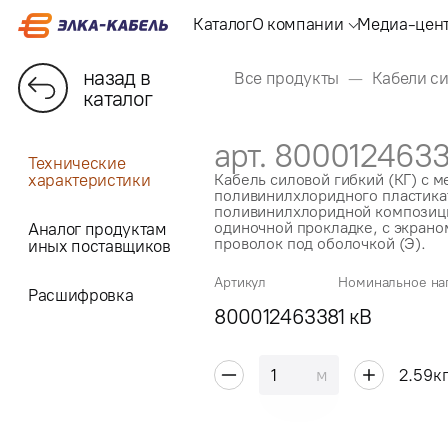
Каталог
О компании
Медиа-цен
назад в
Все продукты
Кабели с
каталог
арт. 800012463
Технические
характеристики
Кабель силовой гибкий (КГ) с 
поливинилхлоридного пластикат
поливинилхлоридной композици
одиночной прокладке, с экрано
Аналог продуктам
проволок под оболочкой (Э).
иных поставщиков
Артикул
Номинальное на
Расшифровка
80001246338
1 кВ
м
2.59
к