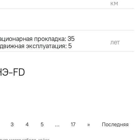
км
ационарная прокладка: 35
лет
движная эксплуатация: 5
НЭ-FD
3
4
5
…
17
»
Последняя