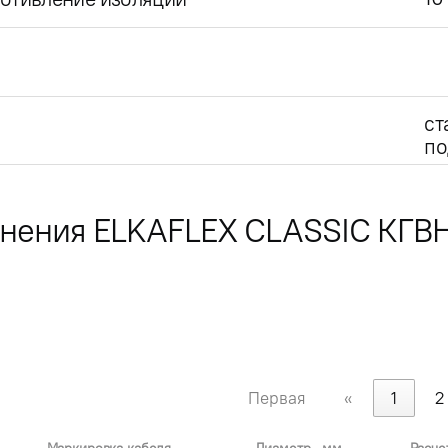
ст
по
лнения ELKAFLEX CLASSIC КГВ
Первая
«
1
2