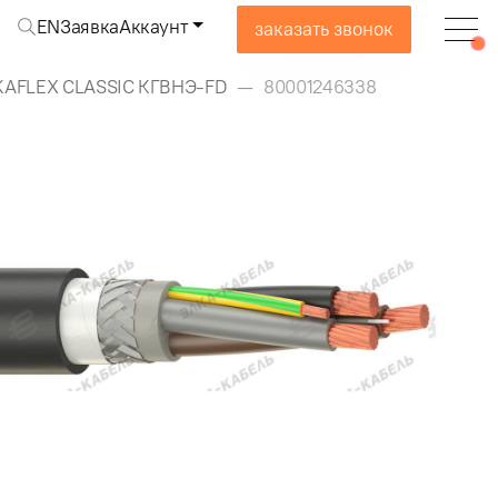
EN
Заявка
Аккаунт
заказать звонок
KAFLEX CLASSIC КГВНЭ-FD
80001246338