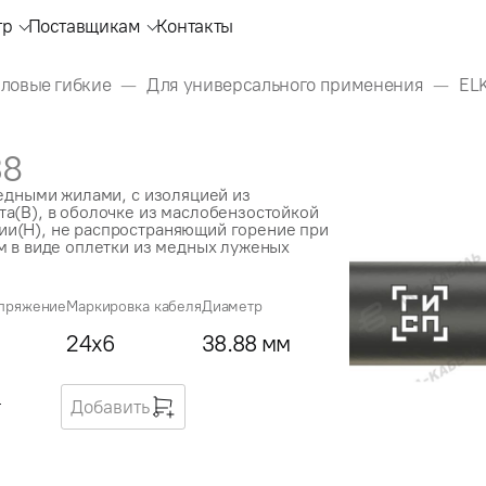
тр
Поставщикам
Контакты
иловые гибкие
Для универсального применения
EL
38
медными жилами, с изоляцией из
а(В), в оболочке из маслобензостойкой
и(Н), не распространяющий горение при
м в виде оплетки из медных луженых
пряжение
Маркировка кабеля
Диаметр
24x6
38.88 мм
г
Добавить