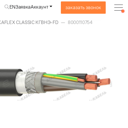
EN
Заявка
Аккаунт
заказать звонок
KAFLEX CLASSIC КГВНЭ-FD
8000110754