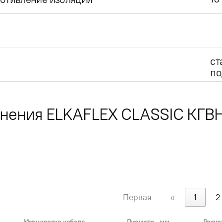
ст
по
лнения ELKAFLEX CLASSIC КГВ
Первая
«
1
2