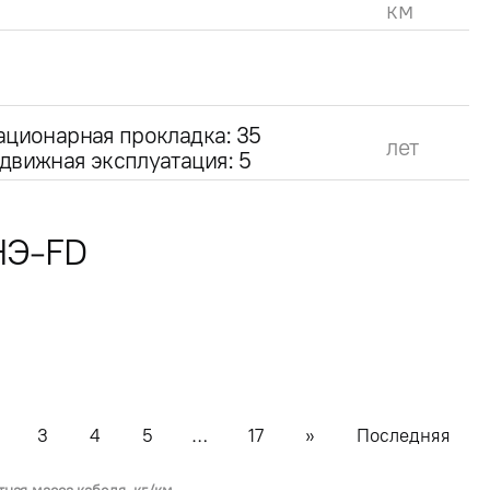
км
ационарная прокладка: 35
лет
движная эксплуатация: 5
НЭ-FD
3
4
5
…
17
»
Последняя