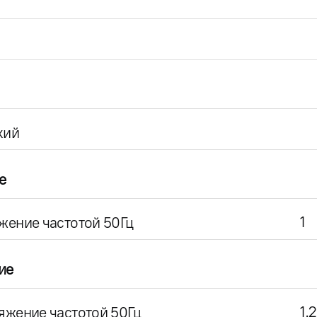
кий
е
1
жение частотой 50Гц
ие
1.2
яжение частотой 50Гц