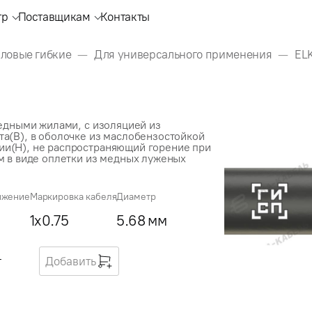
тр
Поставщикам
Контакты
иловые гибкие
Для универсального применения
EL
медными жилами, с изоляцией из
а(В), в оболочке из маслобензостойкой
и(Н), не распространяющий горение при
м в виде оплетки из медных луженых
яжение
Маркировка кабеля
Диаметр
1x0.75
5.68 мм
г
Добавить