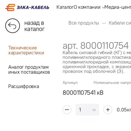
Каталог
О компании
Медиа-цен
назад в
Все продукты
Кабели с
каталог
арт. 8000110754
Технические
характеристики
Кабель силовой гибкий (КГ) с 
поливинилхлоридного пластикат
поливинилхлоридной композици
одиночной прокладке, с экрано
Аналог продуктам
проволок под оболочкой (Э).
иных поставщиков
Артикул
Номинальное напр
Расшифровка
8000110754
1 кВ
м
0.05
к