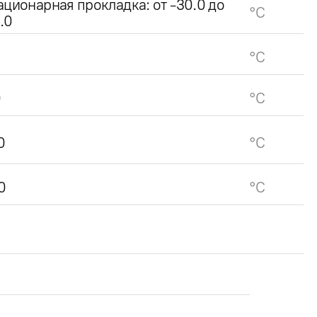
ационарная прокладка: от -30.0 до
°C
.0
°C
0
°C
0
°C
0
°C