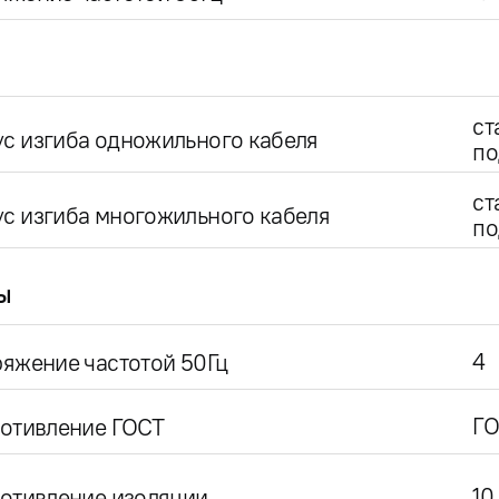
ст
с изгиба одножильного кабеля
по
ст
с изгиба многожильного кабеля
по
ы
4
яжение частотой 50Гц
ГО
ротивление ГОСТ
10
отивление изоляции