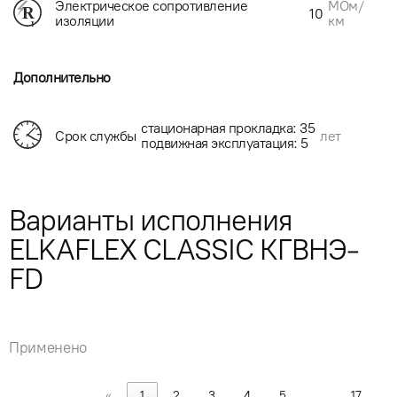
МОм/
Электрическое сопротивление
10
км
изоляции
Дополнительно
стационарная прокладка: 35
Срок службы
лет
подвижная эксплуатация: 5
Варианты исполнения
ELKAFLEX CLASSIC КГВНЭ-
FD
Применено
«
1
2
3
4
5
…
17