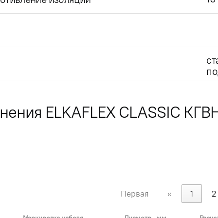
ст
по
лнения ELKAFLEX CLASSIC КГВ
Первая
«
1
2