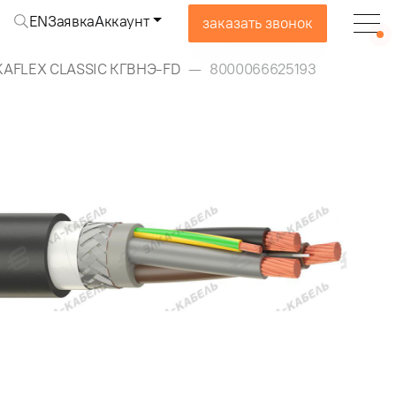
EN
Заявка
Аккаунт
заказать звонок
KAFLEX CLASSIC КГВНЭ-FD
8000066625193