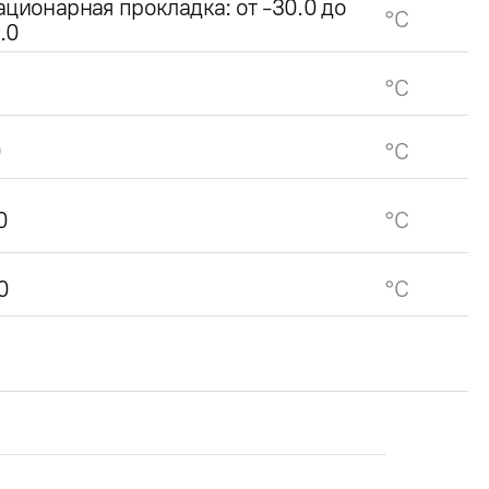
ационарная прокладка: от -30.0 до
°C
.0
°C
0
°C
0
°C
0
°C