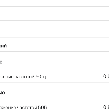
кий
е
0.
жение частотой 50Гц
ие
0.
яжение частотой 50Гц