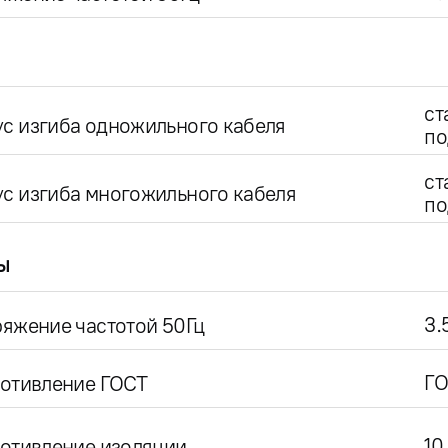
ст
с изгиба одножильного кабеля
по
ст
с изгиба многожильного кабеля
по
ы
3.
яжение частотой 50Гц
ГО
ротивление ГОСТ
10
отивление изоляции