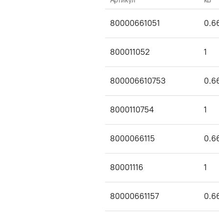
Артикул
кВ
80000661051
0.6
800011052
1
800006610753
0.6
8000110754
1
8000066115
0.6
80001116
1
80000661157
0.6