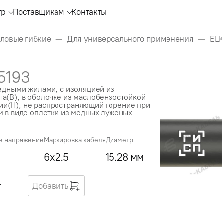
тр
Поставщикам
Контакты
иловые гибкие
Для универсального применения
EL
5193
медными жилами, с изоляцией из
а(В), в оболочке из маслобензостойкой
и(Н), не распространяющий горение при
м в виде оплетки из медных луженых
е напряжение
Маркировка кабеля
Диаметр
6x2.5
15.28 мм
г
Добавить