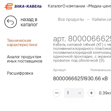
Каталог
О компании
Медиа-цен
назад в
Все продукты
Кабели с
каталог
арт. 800006662
Технические
характеристики
Кабель силовой гибкий (КГ) с 
поливинилхлоридного пластикат
поливинилхлоридной композици
одиночной прокладке, с экрано
Аналог продуктам
проволок под оболочкой (Э).
иных поставщиков
Артикул
Номинально
Расшифровка
8000066625193
0.66 кВ
м
0.39
к