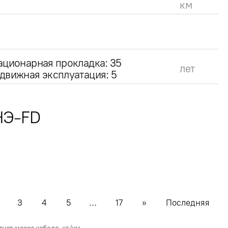
км
ационарная прокладка: 35
лет
движная эксплуатация: 5
НЭ-FD
3
4
5
…
17
»
Последняя