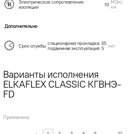
МОм/
Электрическое сопротивление
10
км
изоляции
Дополнительно
стационарная прокладка: 35
Срок службы
лет
подвижная эксплуатация: 5
Варианты исполнения
ELKAFLEX CLASSIC КГВНЭ-
FD
Применено
«
1
2
3
4
5
…
17