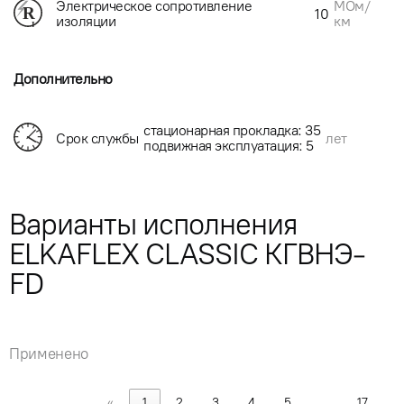
МОм/
Электрическое сопротивление
10
км
изоляции
Дополнительно
стационарная прокладка: 35
Срок службы
лет
подвижная эксплуатация: 5
Варианты исполнения
ELKAFLEX CLASSIC КГВНЭ-
FD
Применено
«
1
2
3
4
5
…
17