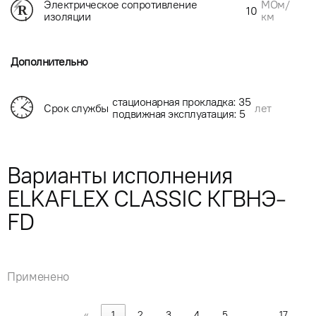
МОм/
Электрическое сопротивление
10
км
изоляции
Дополнительно
стационарная прокладка: 35
Срок службы
лет
подвижная эксплуатация: 5
Варианты исполнения
ELKAFLEX CLASSIC КГВНЭ-
FD
Применено
«
1
2
3
4
5
…
17