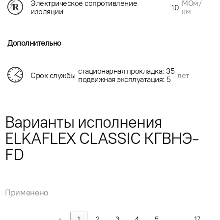
МОм/
Электрическое сопротивление
10
км
изоляции
Дополнительно
стационарная прокладка: 35
Срок службы
лет
подвижная эксплуатация: 5
Варианты исполнения
ELKAFLEX CLASSIC КГВНЭ-
FD
Применено
«
1
2
3
4
5
…
17