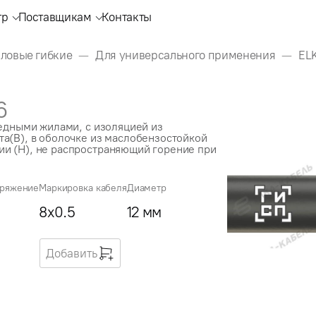
тр
Поставщикам
Контакты
иловые гибкие
Для универсального применения
EL
6
медными жилами, с изоляцией из
а(В), в оболочке из маслобензостойкой
и (Н), не распространяющий горение при
пряжение
Маркировка кабеля
Диаметр
8x0.5
12 мм
Добавить