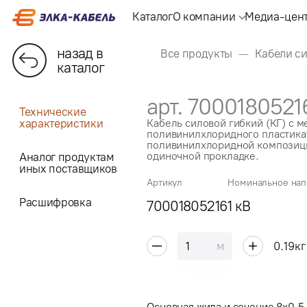
Каталог
О компании
Медиа-цен
назад в
Все продукты
Кабели с
каталог
арт. 7000180521
Технические
характеристики
Кабель силовой гибкий (КГ) с 
поливинилхлоридного пластикат
поливинилхлоридной композици
одиночной прокладке.
Аналог продуктам
иных поставщиков
Артикул
Номинальное на
Расшифровка
70001805216
1 кВ
м
0.19
кг
Основная жила и сечение 8x0.5