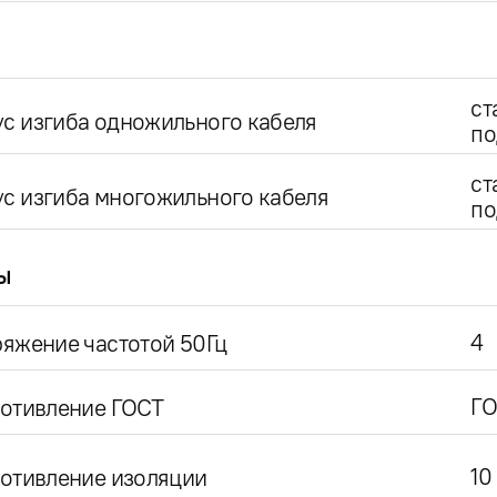
ст
с изгиба одножильного кабеля
по
ст
с изгиба многожильного кабеля
по
ы
4
яжение частотой 50Гц
ГО
ротивление ГОСТ
10
отивление изоляции