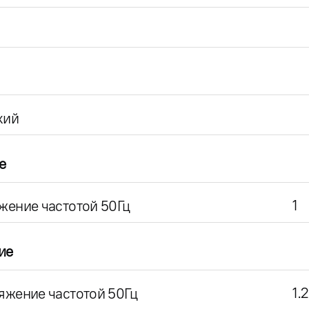
кий
е
1
жение частотой 50Гц
ие
1.2
яжение частотой 50Гц