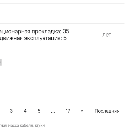
ационарная прокладка: 35
лет
движная эксплуатация: 5
Н
3
4
5
…
17
»
Последняя
тная масса кабеля, кг/км