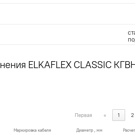
ст
по
лнения ELKAFLEX CLASSIC КГВ
Первая
«
1
2
Маркировка кабеля
Диаметр , мм
Расче