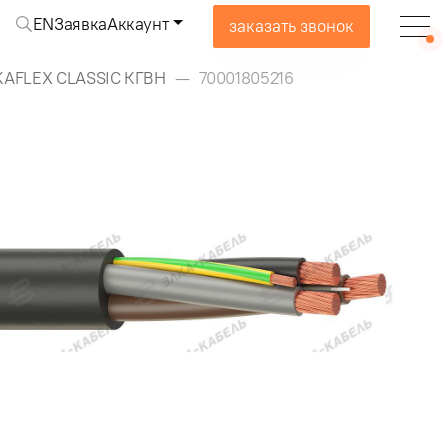
EN
Заявка
Аккаунт
заказать звонок
KAFLEX CLASSIC КГВН
70001805216