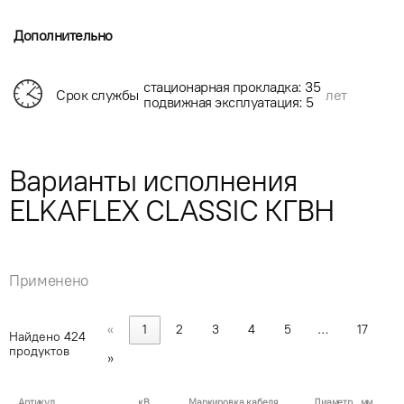
Дополнительно
стационарная прокладка: 35
Срок службы
лет
подвижная эксплуатация: 5
Варианты исполнения
ELKAFLEX CLASSIC КГВН
Применено
«
1
2
3
4
5
…
17
Найдено
424
продуктов
»
Артикул
кВ
Маркировка кабеля
Диаметр , мм