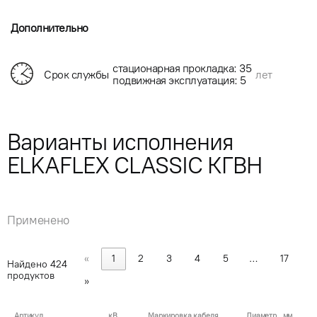
Дополнительно
стационарная прокладка: 35
Срок службы
лет
подвижная эксплуатация: 5
Варианты исполнения
ELKAFLEX CLASSIC КГВН
Применено
«
1
2
3
4
5
…
17
Найдено
424
продуктов
»
Артикул
кВ
Маркировка кабеля
Диаметр , мм