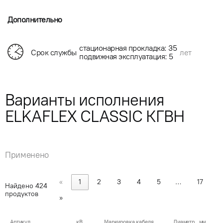
Дополнительно
стационарная прокладка: 35
Срок службы
лет
подвижная эксплуатация: 5
Варианты исполнения
ELKAFLEX CLASSIC КГВН
Применено
«
1
2
3
4
5
…
17
Найдено
424
продуктов
»
Артикул
кВ
Маркировка кабеля
Диаметр , мм