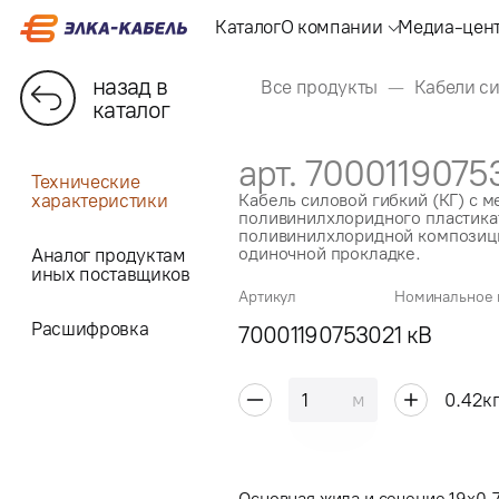
Каталог
О компании
Медиа-цен
назад в
Все продукты
Кабели с
каталог
арт. 7000119075
Технические
характеристики
Кабель силовой гибкий (КГ) с 
поливинилхлоридного пластикат
поливинилхлоридной композици
одиночной прокладке.
Аналог продуктам
иных поставщиков
Артикул
Номинальное 
Расшифровка
7000119075302
1 кВ
м
0.42
к
Основная жила и сечение 19x0.