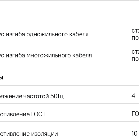
ст
с изгиба одножильного кабеля
по
ст
с изгиба многожильного кабеля
по
ы
4
яжение частотой 50Гц
ГО
ротивление ГОСТ
10
отивление изоляции