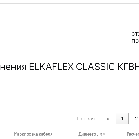
ст
по
лнения ELKAFLEX CLASSIC КГВ
Первая
«
1
2
Маркировка кабеля
Диаметр , мм
Расче