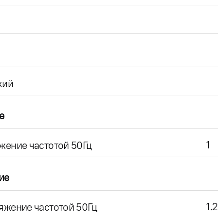
кий
е
1
жение частотой 50Гц
ие
1.2
яжение частотой 50Гц