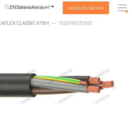
EN
Заявка
Аккаунт
заказать звонок
KAFLEX CLASSIC КГВН
7000119075302