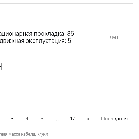
ационарная прокладка: 35
лет
движная эксплуатация: 5
Н
3
4
5
…
17
»
Последняя
тная масса кабеля, кг/км