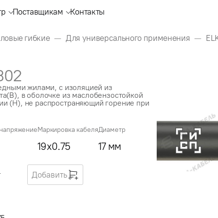
тр
Поставщикам
Контакты
иловые гибкие
Для универсального применения
EL
302
медными жилами, с изоляцией из
а(В), в оболочке из маслобензостойкой
и (Н), не распространяющий горение при
напряжение
Маркировка кабеля
Диаметр
19x0.75
17 мм
г
Добавить
75