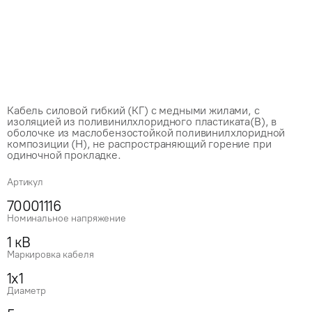
Кабель силовой гибкий (КГ) с медными жилами, с
изоляцией из поливинилхлоридного пластиката(В), в
оболочке из маслобензостойкой поливинилхлоридной
композиции (Н), не распространяющий горение при
одиночной прокладке.
Артикул
70001116
Номинальное напряжение
1 кВ
Маркировка кабеля
1x1
Диаметр