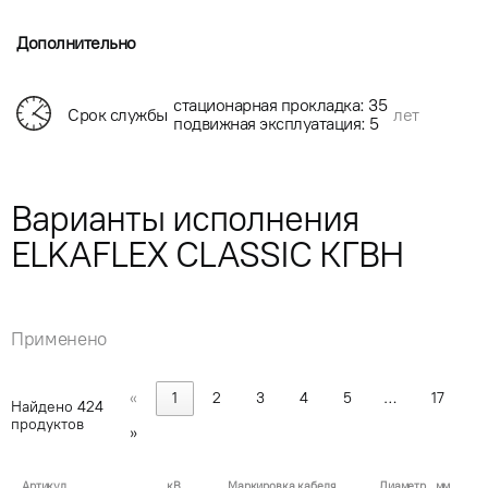
Дополнительно
стационарная прокладка: 35
Срок службы
лет
подвижная эксплуатация: 5
Варианты исполнения
ELKAFLEX CLASSIC КГВН
Применено
«
1
2
3
4
5
…
17
Найдено
424
продуктов
»
Артикул
кВ
Маркировка кабеля
Диаметр , мм