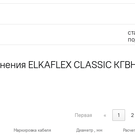
ст
по
лнения ELKAFLEX CLASSIC КГВ
Первая
«
1
2
Маркировка кабеля
Диаметр , мм
Расче