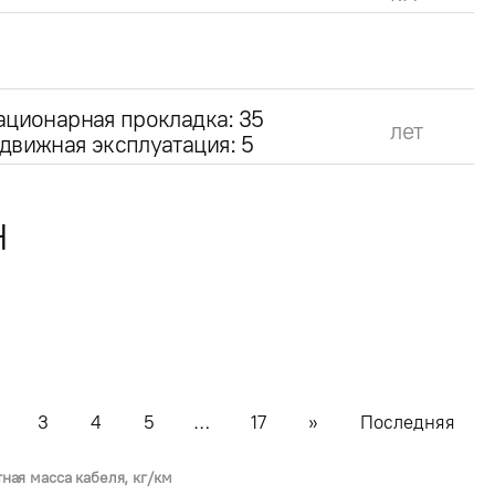
ационарная прокладка: 35
лет
движная эксплуатация: 5
Н
3
4
5
…
17
»
Последняя
тная масса кабеля, кг/км