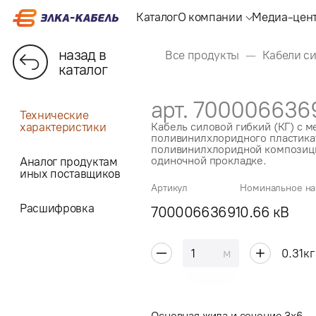
Каталог
О компании
Медиа-цен
назад в
Все продукты
Кабели с
каталог
арт. 700006636
Технические
характеристики
Кабель силовой гибкий (КГ) с 
поливинилхлоридного пластикат
поливинилхлоридной композици
одиночной прокладке.
Аналог продуктам
иных поставщиков
Артикул
Номинальное н
Расшифровка
70000663691
0.66 кВ
м
0.31
кг
Основная жила и сечение 3x6