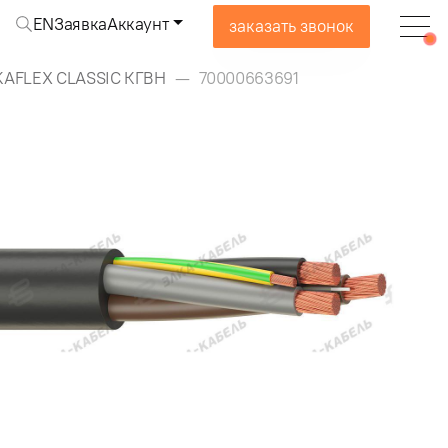
EN
Заявка
Аккаунт
заказать звонок
KAFLEX CLASSIC КГВН
70000663691