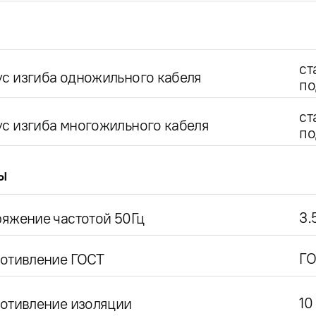
ст
с изгиба одножильного кабеля
по
ст
с изгиба многожильного кабеля
по
ы
3.
яжение частотой 50Гц
ГО
ротивление ГОСТ
10
отивление изоляции