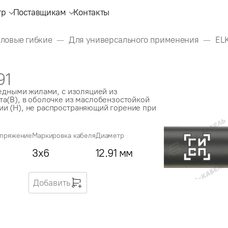
тр
Поставщикам
Контакты
иловые гибкие
Для универсального применения
EL
91
медными жилами, с изоляцией из
а(В), в оболочке из маслобензостойкой
и (Н), не распространяющий горение при
апряжение
Маркировка кабеля
Диаметр
3x6
12.91 мм
Добавить