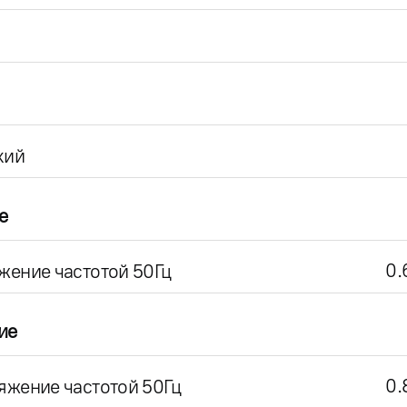
кий
е
0.
жение частотой 50Гц
ие
0.
яжение частотой 50Гц