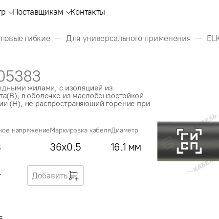
тр
Поставщикам
Контакты
иловые гибкие
Для универсального применения
EL
05383
медными жилами, с изоляцией из
а(В), в оболочке из маслобензостойкой
и (Н), не распространяющий горение при
ное напряжение
Маркировка кабеля
Диаметр
В
36x0.5
16.1 мм
г
Добавить
5