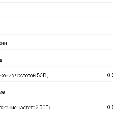
кий
е
0.
жение частотой 50Гц
ие
0.
яжение частотой 50Гц