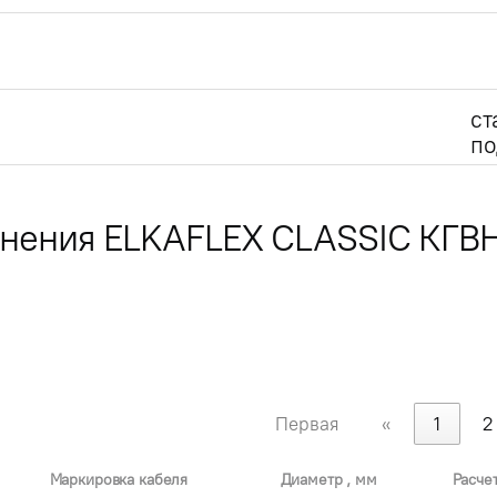
ст
по
лнения ELKAFLEX CLASSIC КГВ
Первая
«
1
2
Маркировка кабеля
Диаметр , мм
Расче