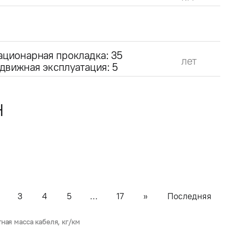
ационарная прокладка: 35
лет
движная эксплуатация: 5
Н
3
4
5
…
17
»
Последняя
тная масса кабеля, кг/км