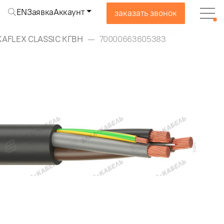
EN
Заявка
Аккаунт
заказать звонок
KAFLEX CLASSIC КГВН
70000663605383