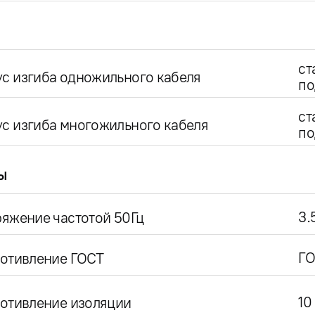
ст
с изгиба одножильного кабеля
по
ст
с изгиба многожильного кабеля
по
ы
3.
яжение частотой 50Гц
ГО
ротивление ГОСТ
10
отивление изоляции