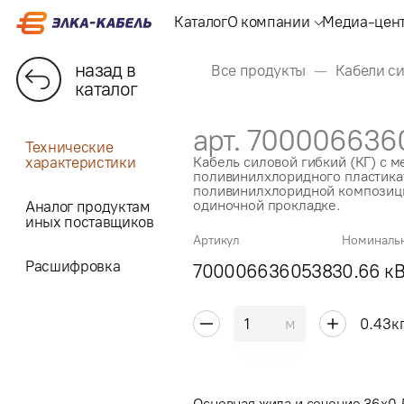
Каталог
О компании
Медиа-цен
назад в
Все продукты
Кабели с
каталог
арт. 700006636
Технические
характеристики
Кабель силовой гибкий (КГ) с 
поливинилхлоридного пластикат
поливинилхлоридной композици
одиночной прокладке.
Аналог продуктам
иных поставщиков
Артикул
Номиналь
Расшифровка
70000663605383
0.66 к
м
0.43
к
Основная жила и сечение 36x0.