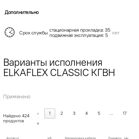
Дополнительно
стационарная прокладка: 35
Срок службы
лет
подвижная эксплуатация: 5
Варианты исполнения
ELKAFLEX CLASSIC КГВН
Применено
«
1
2
3
4
5
…
17
Найдено
424
продуктов
»
Артикул
кВ
Маркировка кабеля
Диаметр , мм