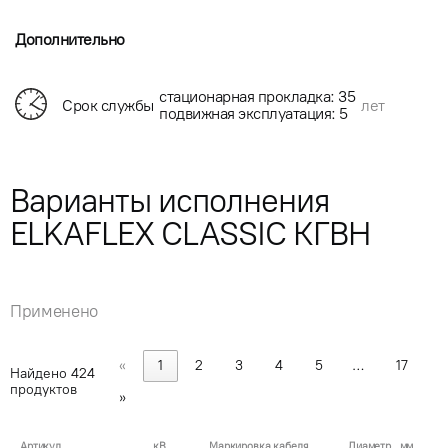
Дополнительно
стационарная прокладка: 35
Срок службы
лет
подвижная эксплуатация: 5
Варианты исполнения
ELKAFLEX CLASSIC КГВН
Применено
«
1
2
3
4
5
…
17
Найдено
424
продуктов
»
Артикул
кВ
Маркировка кабеля
Диаметр , мм