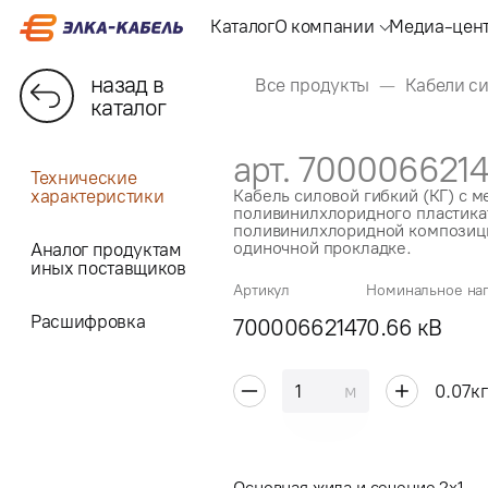
Каталог
О компании
Медиа-цен
назад в
Все продукты
Кабели с
каталог
арт. 700006621
Технические
характеристики
Кабель силовой гибкий (КГ) с 
поливинилхлоридного пластикат
поливинилхлоридной композици
одиночной прокладке.
Аналог продуктам
иных поставщиков
Артикул
Номинальное на
Расшифровка
70000662147
0.66 кВ
м
0.07
к
Основная жила и сечение 2x1