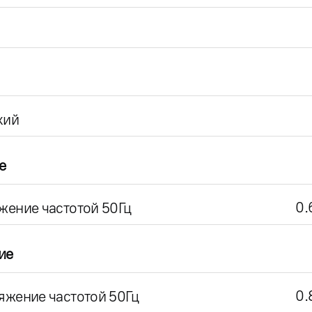
кий
е
0.
жение частотой 50Гц
ие
0.
яжение частотой 50Гц