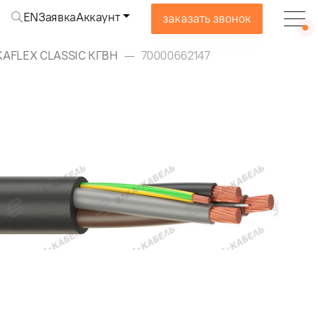
EN
Заявка
Аккаунт
заказать звонок
KAFLEX CLASSIC КГВН
70000662147