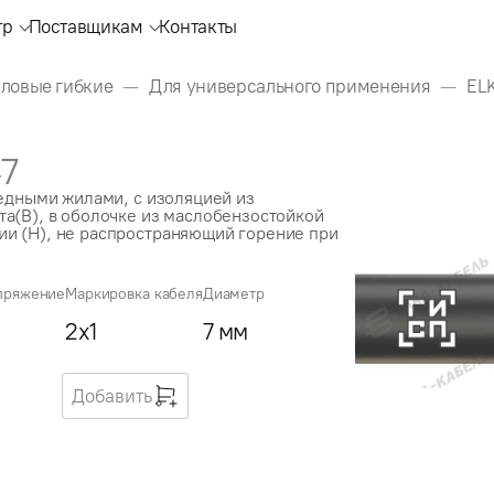
тр
Поставщикам
Контакты
иловые гибкие
Для универсального применения
EL
47
медными жилами, с изоляцией из
а(В), в оболочке из маслобензостойкой
и (Н), не распространяющий горение при
пряжение
Маркировка кабеля
Диаметр
2x1
7 мм
г
Добавить