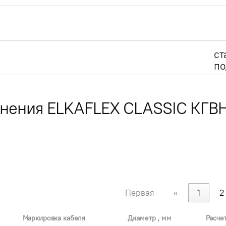
ст
по
лнения ELKAFLEX CLASSIC КГВ
Первая
«
1
2
Маркировка кабеля
Диаметр , мм
Расче