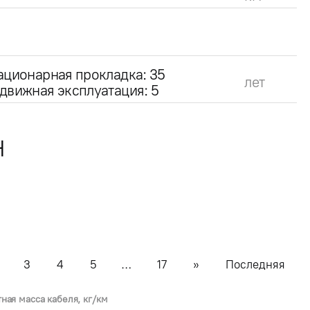
ационарная прокладка: 35
лет
движная эксплуатация: 5
Н
3
4
5
…
17
»
Последняя
тная масса кабеля, кг/км