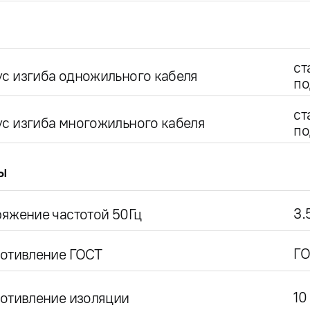
ст
с изгиба одножильного кабеля
по
ст
с изгиба многожильного кабеля
по
ы
3.
яжение частотой 50Гц
ГО
ротивление ГОСТ
10
отивление изоляции