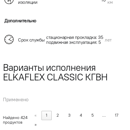
км
изоляции
Дополнительно
стационарная прокладка: 35
Срок службы
лет
подвижная эксплуатация: 5
Варианты исполнения
ELKAFLEX CLASSIC КГВН
Применено
«
1
2
3
4
5
…
17
Найдено
424
продуктов
»