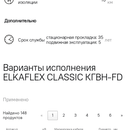
км
изоляции
Дополнительно
стационарная прокладка: 35
Срок службы
лет
подвижная эксплуатация: 5
Варианты исполнения
ELKAFLEX CLASSIC КГВН-FD
Применено
Найдено
148
«
1
2
3
4
5
6
»
продуктов
Артикул
кВ
Маркировка кабеля
Диаметр , мм