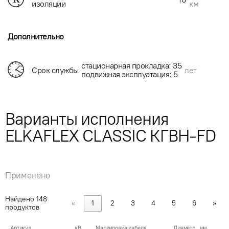
км
изоляции
Дополнительно
стационарная прокладка: 35
Срок службы
лет
подвижная эксплуатация: 5
Варианты исполнения
ELKAFLEX CLASSIC КГВН-FD
Применено
Найдено
148
«
1
2
3
4
5
6
»
продуктов
Артикул
кВ
Маркировка кабеля
Диаметр , мм