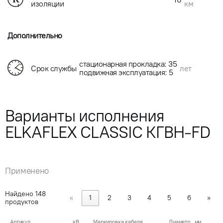
км
изоляции
Дополнительно
стационарная прокладка: 35
Срок службы
лет
подвижная эксплуатация: 5
Варианты исполнения
ELKAFLEX CLASSIC КГВН-FD
Применено
Найдено
148
«
1
2
3
4
5
6
»
продуктов
Артикул
кВ
Маркировка кабеля
Диаметр , мм