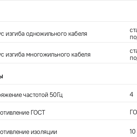
ст
с изгиба одножильного кабеля
по
ст
с изгиба многожильного кабеля
по
ы
4
яжение частотой 50Гц
ГО
ротивление ГОСТ
10
отивление изоляции