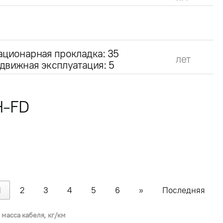
ационарная прокладка: 35
лет
движная эксплуатация: 5
Н-FD
1
2
3
4
5
6
»
Последняя
 масса кабеля, кг/км