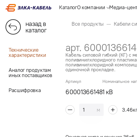
Каталог
О компании
Медиа-цен
назад в
Все продукты
Кабели с
каталог
арт. 600013661
Технические
характеристики
Кабель силовой гибкий (КГ) с 
поливинилхлоридного пластикат
поливинилхлоридной композици
одиночной прокладке.
Аналог продуктам
иных поставщиков
Артикул
Номинальное на
Расшифровка
60001366148
1 кВ
м
3.46
к
Основная жила и сечение 36x6