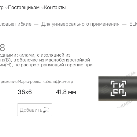
тр
Поставщикам
Контакты
иловые гибкие
Для универсального применения
EL
48
медными жилами, с изоляцией из
а(В), в оболочке из маслобензостойкой
и(Н), не распространяющий горение при
пряжение
Маркировка кабеля
Диаметр
36x6
41.8 мм
г
Добавить