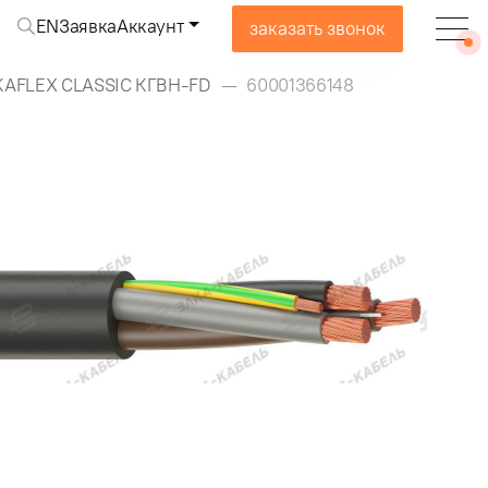
EN
Заявка
Аккаунт
заказать звонок
KAFLEX CLASSIC КГВН-FD
60001366148