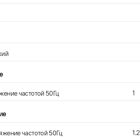
кий
е
1
жение частотой 50Гц
ие
1.2
яжение частотой 50Гц