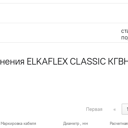
ст
по
лнения ELKAFLEX CLASSIC КГВ
Первая
«
Маркировка кабеля
Диаметр , мм
Расчетная