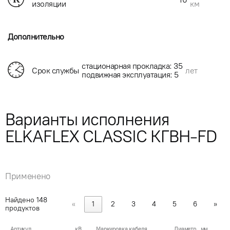
км
изоляции
Дополнительно
стационарная прокладка: 35
Срок службы
лет
подвижная эксплуатация: 5
Варианты исполнения
ELKAFLEX CLASSIC КГВН-FD
Применено
Найдено
148
«
1
2
3
4
5
6
»
продуктов
Артикул
кВ
Маркировка кабеля
Диаметр , мм