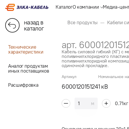
Каталог
О компании
Медиа-цен
назад в
Все продукты
Кабели с
каталог
арт. 6000120151
Технические
характеристики
Кабель силовой гибкий (КГ) с 
поливинилхлоридного пластикат
поливинилхлоридной композици
одиночной прокладке.
Аналог продуктам
иных поставщиков
Артикул
Номинальное н
Расшифровка
600012015124
1 кВ
м
0.71
кг
Основная жила и сечение 20x1.