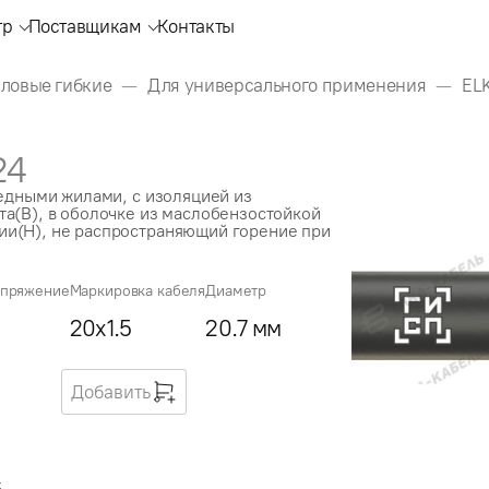
тр
Поставщикам
Контакты
иловые гибкие
Для универсального применения
EL
24
медными жилами, с изоляцией из
а(В), в оболочке из маслобензостойкой
и(Н), не распространяющий горение при
апряжение
Маркировка кабеля
Диаметр
20x1.5
20.7 мм
Добавить
5