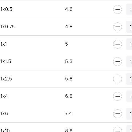
1x0.5
4.6
1x0.75
4.8
1x1
5
1x1.5
5.3
1x2.5
5.8
1x4
6.8
1x6
7.4
1x10
8.8