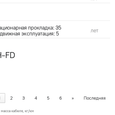
ационарная прокладка: 35
лет
движная эксплуатация: 5
Н-FD
1
2
3
4
5
6
»
Последняя
 масса кабеля, кг/км