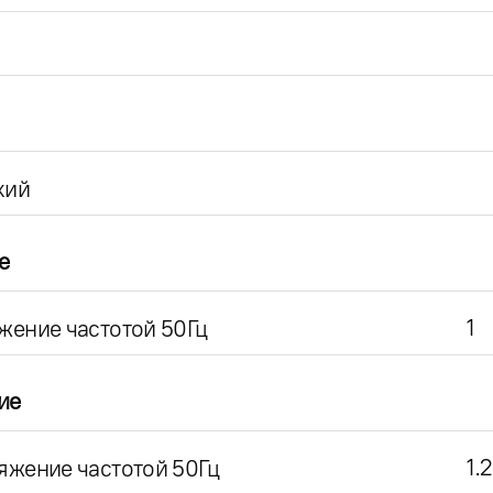
кий
е
1
жение частотой 50Гц
ие
1.2
яжение частотой 50Гц