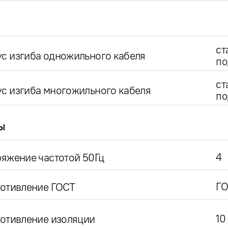
ст
с изгиба одножильного кабеля
по
ст
с изгиба многожильного кабеля
по
ы
4
яжение частотой 50Гц
ГО
ротивление ГОСТ
10
отивление изоляции