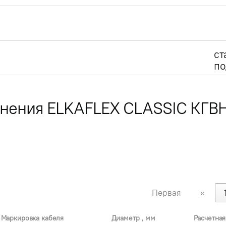
ст
по
лнения ELKAFLEX CLASSIC КГВ
Первая
«
Маркировка кабеля
Диаметр , мм
Расчетная