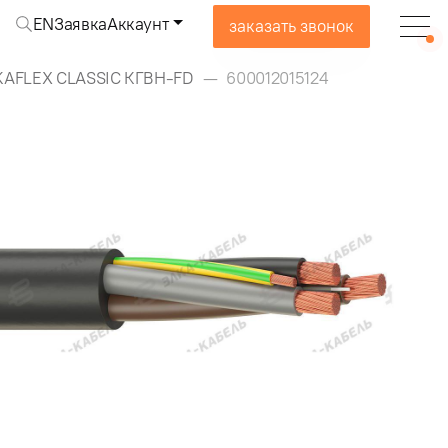
EN
Заявка
Аккаунт
заказать звонок
KAFLEX CLASSIC КГВН-FD
600012015124