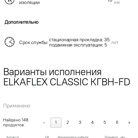
км
изоляции
Дополнительно
стационарная прокладка: 35
Срок службы
лет
подвижная эксплуатация: 5
Варианты исполнения
ELKAFLEX CLASSIC КГВН-FD
Применено
Найдено
148
«
1
2
3
4
5
6
»
продуктов
Артикул
кВ
Маркировка кабеля
Диаметр , мм