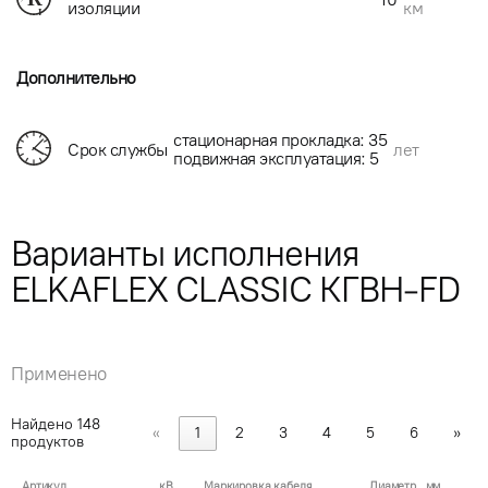
км
изоляции
Дополнительно
стационарная прокладка: 35
Срок службы
лет
подвижная эксплуатация: 5
Варианты исполнения
ELKAFLEX CLASSIC КГВН-FD
Применено
Найдено
148
«
1
2
3
4
5
6
»
продуктов
Артикул
кВ
Маркировка кабеля
Диаметр , мм